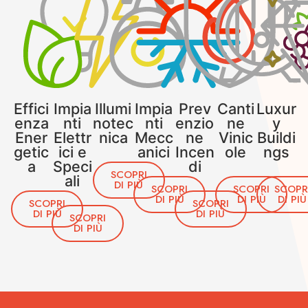
Effici
Impia
Illumi
Impia
Prev
Canti
Luxur
enza
nti
notec
nti
enzio
ne
y
Ener
Elettr
nica
Mecc
ne
Vinic
Buildi
getic
ici e
anici
Incen
ole
ngs
a
Speci
di
SCOPRI
ali
DI PIÙ
SCOPRI
SCOPRI
SCOPR
DI PIÙ
DI PIÙ
DI PIÙ
SCOPRI
SCOPRI
DI PIÙ
DI PIÙ
SCOPRI
DI PIÙ